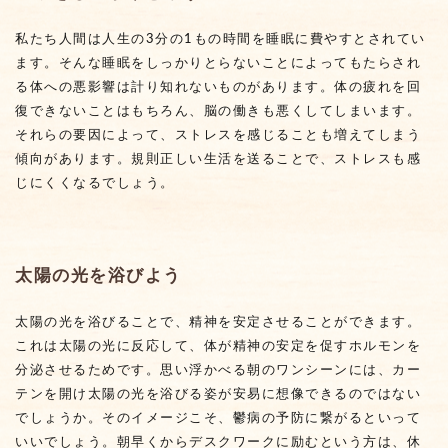
私たち人間は人生の3分の1もの時間を睡眠に費やすとされてい
ます。そんな睡眠をしっかりとらないことによってもたらされ
る体への悪影響は計り知れないものがあります。体の疲れを回
復できないことはもちろん、脳の働きも悪くしてしまいます。
それらの要因によって、ストレスを感じることも増えてしまう
傾向があります。規則正しい生活を送ることで、ストレスも感
じにくくなるでしょう。
太陽の光を浴びよう
太陽の光を浴びることで、精神を安定させることができます。
これは太陽の光に反応して、体が精神の安定を促すホルモンを
分泌させるためです。思い浮かべる朝のワンシーンには、カー
テンを開け太陽の光を浴びる姿が安易に想像できるのではない
でしょうか。そのイメージこそ、鬱病の予防に繋がるといって
いいでしょう。朝早くからデスクワークに励むという方は、休